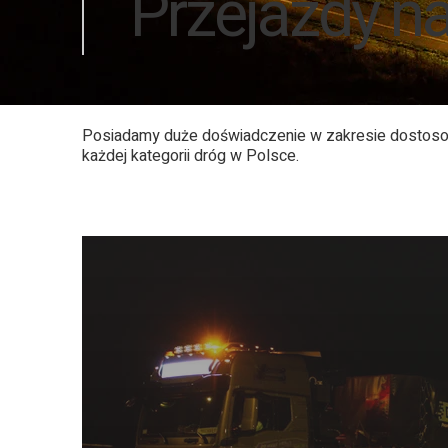
Przejazdy n
Posiadamy duże doświadczenie w zakresie dostosow
każdej kategorii dróg w Polsce.