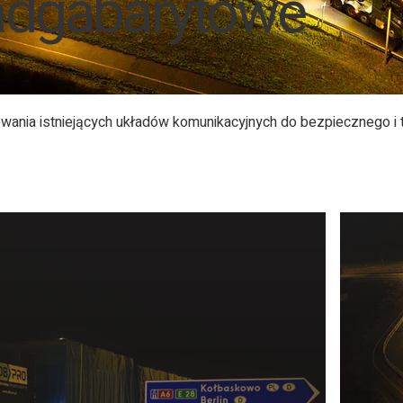
adgabarytowe
ania istniejących układów komunikacyjnych do bezpiecznego i